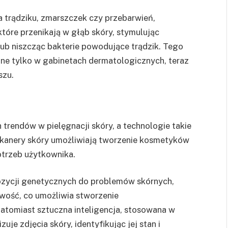
a trądziku, zmarszczek czy przebarwień,
które przenikają w głąb skóry, stymulując
lub niszcząc bakterie powodujące trądzik. Tego
pne tylko w gabinetach dermatologicznych, teraz
szu.
 trendów w pielęgnacji skóry, a technologie takie
i skanery skóry umożliwiają tworzenie kosmetyków
otrzeb użytkownika.
ozycji genetycznych do problemów skórnych,
liwość, co umożliwia stworzenie
atomiast sztuczna inteligencja, stosowana w
uje zdjęcia skóry, identyfikując jej stan i