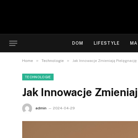
DOM
LIFESTYLE
MA
»
»
Home
Technologie
Jak Innowacje Zmieniają Pielęgnację
TECHNOLOGIE
Jak Innowacje Zmieniaj
admin
2024-04-29